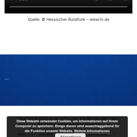
Quelle: © Hessischer Rundfunk – www.hr.de
…
Copyright © 2026
Autoport Richter
| Alle Rechte vorbehalten
Diese Website verwendet Cookies, um Informationen auf Ihrem
responsive
webdesign
by
intermedia
Computer zu speichern. Einige davon sind ausschlaggebend für
die Funktion unserer Website.
Weitere Informationen
Start
Kontakt
Jobs
Datenschutz