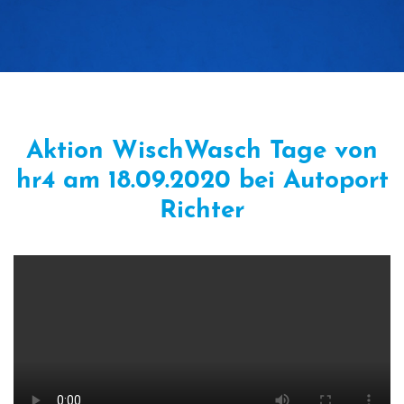
Aktion WischWasch Tage von
hr4 am 18.09.2020 bei Autoport
Richter